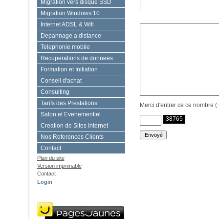
Migration vers disque SSD
Migration Windows 10
Internet ADSL & Wifi
Depannage a distance
Telephonie mobile
Recuperations de donnees
Formation et Initiation
Conseil d'achat
Consulting
Tarifs des Prestations
Merci d'entrer ce ce nombre ( 
Salon et Evenementiel
38765
Creation de Sites Internet
Nos References Clients
Contact
Plan du site
Version imprimable
Contact
Login