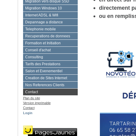
Migration vers disque SSD
directement p
Migration Windows 10
ou en remplis
Internet ADSL & Wifi
Depannage a distance
Telephonie mobile
Recuperations de donnees
Formation et Initiation
Conseil d'achat
Consulting
Tarifs des Prestations
Salon et Evenementiel
Creation de Sites Internet
Nos References Clients
Contact
Plan du site
Version imprimable
Contact
Login