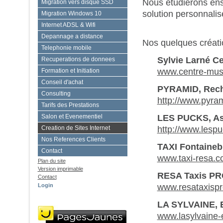
Nous étudierons ens
Migration vers disque SSD
solution personnalis
Migration Windows 10
Internet ADSL & Wifi
Depannage a distance
Nos quelques créatio
Telephonie mobile
Sylvie Larné C
Recuperations de donnees
www.centre-music
Formation et Initiation
Conseil d'achat
PYRAMID, Reche
Consulting
http://www.pyra
Tarifs des Prestations
LES PUCKS, Ass
Salon et Evenementiel
http://www.lesp
Creation de Sites Internet
Nos References Clients
TAXI Fontaineb
Contact
www.taxi-resa.
Plan du site
Version imprimable
RESA Taxis P
Contact
www.resataxispro
Login
LA SYLVAINE, E
www.lasylvaine-