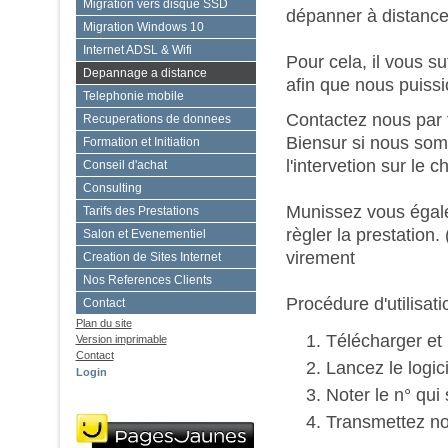
Migration vers disque SSD
dépanner à distance
Migration Windows 10
Internet ADSL & Wifi
Pour cela, il vous su
Depannage a distance
afin que nous puissi
Telephonie mobile
Contactez nous par 
Recuperations de donnees
Biensur si nous som
Formation et Initiation
l'intervetion sur le 
Conseil d'achat
Consulting
Munissez vous égale
Tarifs des Prestations
règler la prestation
Salon et Evenementiel
virement
Creation de Sites Internet
Nos References Clients
Procédure d'utilisatio
Contact
Plan du site
Télécharger et i
Version imprimable
Contact
Lancez le logici
Login
Noter le n° qui
Transmettez no